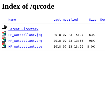
Index of /qrcode
Name
Last modified
Size
De
Parent Directory
HP_Autocollant.jpg
HP_Autocollant.png
HP_Autocollant.svg